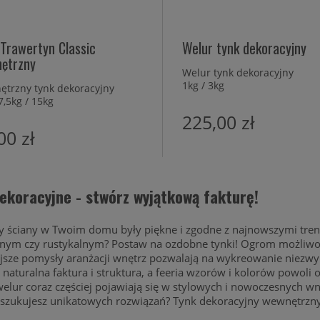
 Trawertyn Classic
Welur tynk dekoracyjny
ętrzny
Welur tynk dekoracyjny
1kg / 3kg
trzny tynk dekoracyjny
7,5kg / 15kg
225,00 zł
00 zł
dekoracyjne - stwórz wyjątkową fakturę!
by ściany w Twoim domu były piękne i zgodne z najnowszymi tre
lnym czy rustykalnym? Postaw na ozdobne tynki! Ogrom możliwoś
jsze pomysły aranżacji wnętrz pozwalają na wykreowanie niezwy
naturalna faktura i struktura, a feeria wzorów i kolorów powoli
elur coraz częściej pojawiają się w stylowych i nowoczesnych wnę
oszukujesz unikatowych rozwiązań? Tynk dekoracyjny wewnętrzny