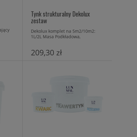
Tynk strukturalny Dekolux
zestaw
ający
Dekolux komplet na 5m2/10m2:
1L/2L Masa Podkładowa,
8kg/16kg Dekolux,
0,5L/1L Farba Podkładowa,
209,30 zł
0,5L/1L Przecierka