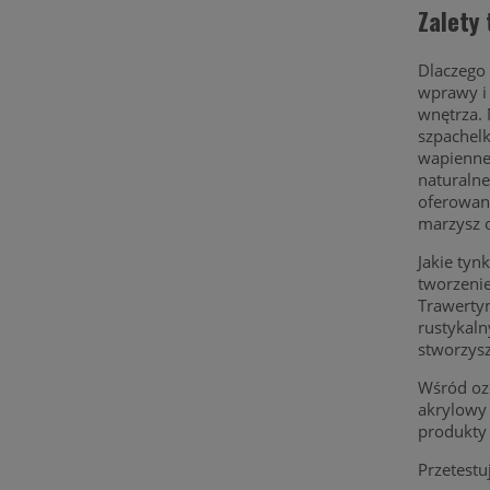
Zalety
Dlaczego
wprawy i
wnętrza. 
szpachelk
wapienne.
naturalne
oferowane
marzysz o
Jakie tyn
tworzenie
Trawertyn
rustykal
stworzysz
Wśród oz
akrylowy 
produkty 
Przetestu