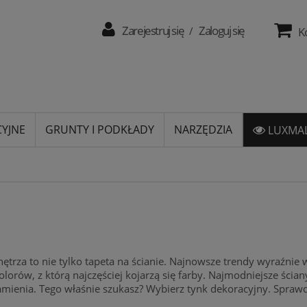
Zarejestruj się
Zaloguj się
/
K
CYJNE
GRUNTY I PODKŁADY
NARZĘDZIA
LUXMAL
ętrza to nie tylko tapeta na ścianie. Najnowsze trendy wyraźnie w
 kolorów, z którą najczęściej kojarzą się farby. Najmodniejsze ści
ienia. Tego właśnie szukasz? Wybierz tynk dekoracyjny. Sprawdź