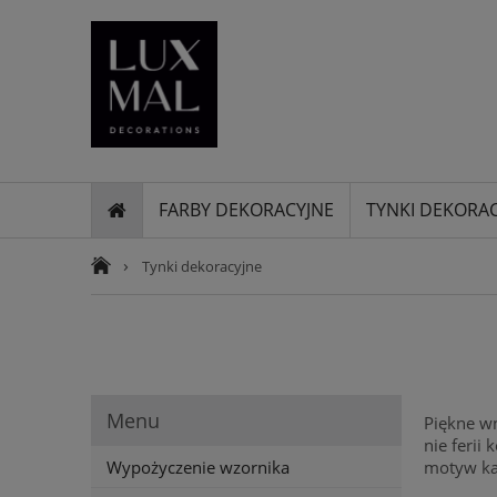
FARBY DEKORACYJNE
TYNKI DEKORA
›
Tynki dekoracyjne
Menu
Piękne wn
nie ferii
Wypożyczenie wzornika
motyw kam