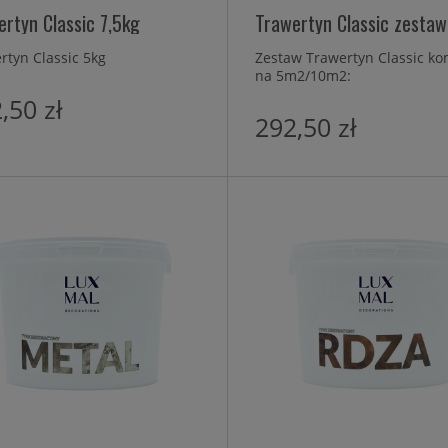
rtyn Classic 7,5kg
Trawertyn Classic zestaw
rtyn Classic 5kg
Zestaw Trawertyn Classic ko
na 5m2/10m2:
2,5L/5L Kwarc
,50 zł
7,5kg/15L Trawertyn Classic
292,50 zł
1L/2L Przecierka