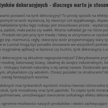
 tynków dekoracyjnych - dlaczego warto je stoso
 warto postawić na tynk dekoracyjny? To prosty sposób na efe
 pomysł na wzór wystarczą, by stworzyć coś wyjątkowego, dopas
Nakładanie tynku tego rodzaju jest stosunkowo proste - wystarczy 
a, pędzel, mała packa czy wałek. Można nakładać go na różne pow
 Produkt ten jest przy tym trwały i łatwy w utrzymaniu w czysto
go (np. marmuru), cegły, stworzysz wzór przypominający stary ty
 w Luxmal mogą być ponadto stosowane we wszystkich pomieszcze
 oryginalnej aplikacji w łazience czy kuchni, tynk dekoracyjny 
ki dekoracyjne są aktualnie najpopularniejsze? Zdecydowanie pr
 modnej, betonowej ściany, idealnej do wnętrz industrialnych, l
 - imitujący kamień naturalny o tej samej nazwie. Doskonale sp
nym, afrykańskim czy włoskim. Chcesz poszaleć ze strukturami?
 szereg fantazyjnych wzorów.
dobnych mas tynkarskich wyróżnić można również różnorodne t
stiuk, tynk mozaikowy oraz tynk japoński. To często tynki mineral
polimerowe, umożliwiające stworzenie unikalnego efektu dekora
j ogromne możliwości naszych produktów i stwórz zachwycające 