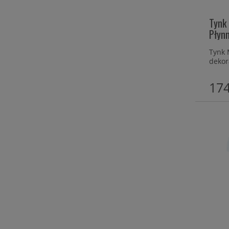
Tynk
Płyn
Tynk 
dekor
blach
polim
174
przez
trwał
pomie
wynik
narzęd