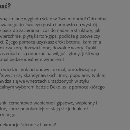
wać?
ktywną zmianę wyglądu ścian w Twoim domu! Odrobina
owanego do Twojego gustu i pomysłu na wystrój
paca do zacierania i coś do nadania struktury, jak
ierzchnie, płytę karton-gips, podłoże gipsowe czy
ści. Z jego pomocą uzyskasz efekt betonu, kamienia
nk czy korę drzewa i inne, dowolne wzory. Tynki
niach - są odporne na wilgoć i glony. Jeśli więc
Luxmal będzie idealnym wyborem!
ym wiedzie tynk betonowy Luxmal, umożliwiający
oftowych czy skandynawskich. Inny, popularny tynk to
rawdza się we wnętrzach urządzonych w stylu
 Idealnym wyborem będzie Dekolux, z pomocą którego
ynki cementowo-wapienne i gipsowe, wapienny i
ne, coraz popularniejsze stają się jednak też
cyjnego.
dekoracje ścienne z Luxmal!