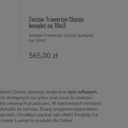
Zestaw Trawertyn Classic
komplet na 10m2
Zestaw Trawertyn Classic komplet
na 10m2:
5L Kwarc
15kg Trawertyn Classic
565,00 zł
2L Przecierka
ndami? Chcesz stworzyć wnętrze w
stylu loftowym
,
ci dostępnych na rynku oraz coraz to nowsze i
kle ciekawych przestrzeni. W najnowszych trendach
 odchodzi do lamusa. Ściany przypominające beton,
trzach. Chciałbyś uzyskać taki efekt? Znudziły Cię
 marki Luxmal to produkt dla Ciebie!