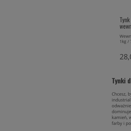
Tynk
wewn
Wewnę
1kg / 
28,
Tynki 
Chcesz, 
industria
odważnie
dominuje 
kamień, w
farby i p