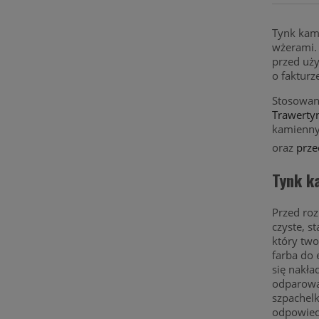
Tynk kami
wżerami. 
przed uży
o fakturz
Stosowany
Trawertyn
kamienny 
oraz
prze
Tynk k
Przed roz
czyste, s
który tw
farba do 
się nakła
odparowan
szpachel
odpowiedn