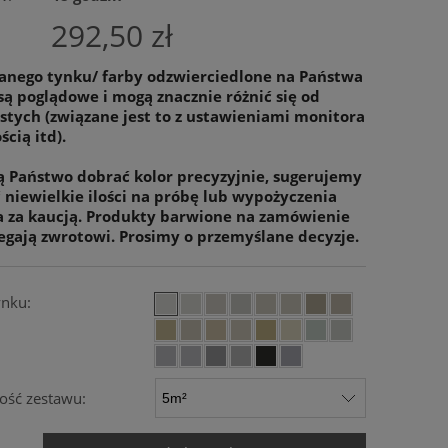
292,50 zł
anego tynku/ farby odzwierciedlone na Państwa
są poglądowe i mogą znacznie różnić się od
stych (związane jest to z ustawieniami monitora
ścią itd).
cą Państwo dobrać kolor precyzyjnie, sugerujemy
niewielkie ilości na próbę lub wypożyczenia
a za kaucją. Produkty barwione na zamówienie
egają zwrotowi. Prosimy o przemyślane decyzje.
ynku:
ść zestawu: