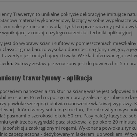
enny Trawertyn to unikalne pokrycie dekoracyjne imitujące natu
Stanowi materiał wykończeniowy łączący w sobie wypełniacze wa
ciem należy zmieszać z wodą. Tynk ten przeznaczony jest do wy
e wynikającej z rodzaju użytego narzędzia i techniki aplikacyjnej.
 jest do wyprawy ścian i sufitów w pomieszczeniach mieszkalnych
 Classic Tg
ma bardzo wysoką odporność na glony i wilgoć, a jeg
trawertyn jest oddychający i trwały. W skład oferowanego zest
cierka
. Gotowy zestaw przeznaczony jest do powierzchni 5 m or
amienny trawertynowy - aplikacja
poczęciem nanoszenia struktur na ścianę ważne jest odpowiedni
tabilne i suche. Przed rozpoczęciem pracy zaleca się zrobienie dz
orzy powłokę szczepną i ułatwia nanoszenie właściwej wyprawy.
elewacji, która tworzy subtelną strukturę. Po całkowitym wyschni
dać pasmami o szerokości około 50 cm. Pasy należy łączyć ze so
iu tynk trzeba wygładzić pacą stożkową, a po około 20 minutac
ki japońskiej z zaokrąglonymi rogami. Wykonana powłoka z tynk
io zabezpieczona - dedykowanym lakierem lub woskiem. W tym ce