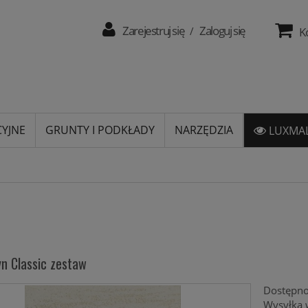
Zarejestruj się
Zaloguj się
/
K
CYJNE
GRUNTY I PODKŁADY
NARZĘDZIA
LUXMAL
n Classic zestaw
Dostępno
Wysyłka 