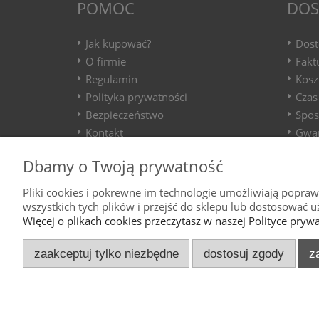
POMOC
DOS
Jak kupować?
Dost
O firmie
Fakt
Regulamin
Kosz
Polityka prywatności
Czas
Bezpieczeństwo
Spos
Kontakt
Gwar
Dbamy o Twoją prywatność
Pliki cookies i pokrewne im technologie umożliwiają popra
wszystkich tych plików i przejść do sklepu lub dostosować u
Więcej o plikach cookies przeczytasz w naszej Polityce prywa
zaakceptuj tylko niezbędne
dostosuj zgody
z
Wszelkie Prawa Zastrzeżone 2025. Luxmal.
Ostatnia aktualizacja: 21.12.2025.