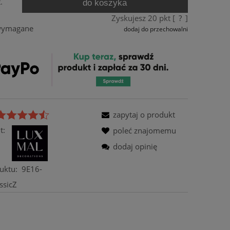
.
do koszyka
Zyskujesz
20
pkt [
?
]
 wymagane
dodaj do przechowalni
zapytaj o produkt
t:
poleć znajomemu
dodaj opinię
uktu:
9E16-
ssicZ