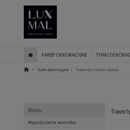
FARBY DEKORACYJNE
TYNKI DEKORA
›
›
Tynki dekoracyjne
Trawertyn Classic zestaw
Menu
Trawerty
Wypożyczenie wzornika