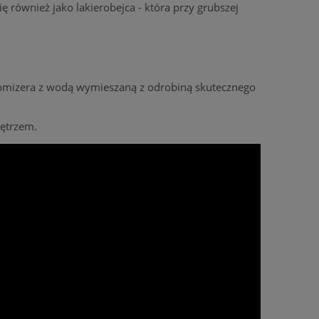
ę również jako lakierobejca - która przy grubszej
tomizera z wodą wymieszaną z odrobiną skutecznego
nętrzem.