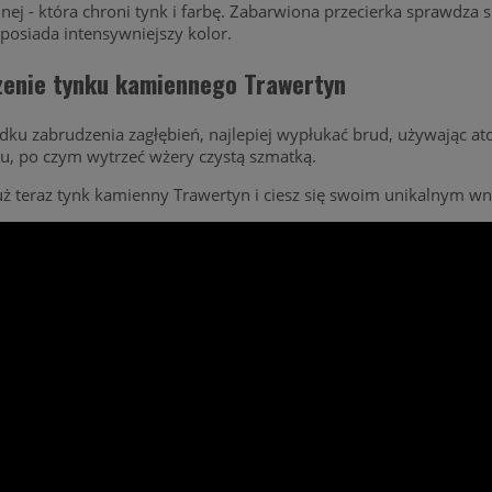
nej - która chroni tynk i farbę. Zabarwiona przecierka sprawdza si
posiada intensywniejszy kolor.
zenie tynku kamiennego Trawertyn
dku zabrudzenia zagłębień, najlepiej wypłukać brud, używając a
u, po czym wytrzeć wżery czystą szmatką.
ż teraz tynk kamienny Trawertyn i ciesz się swoim unikalnym w