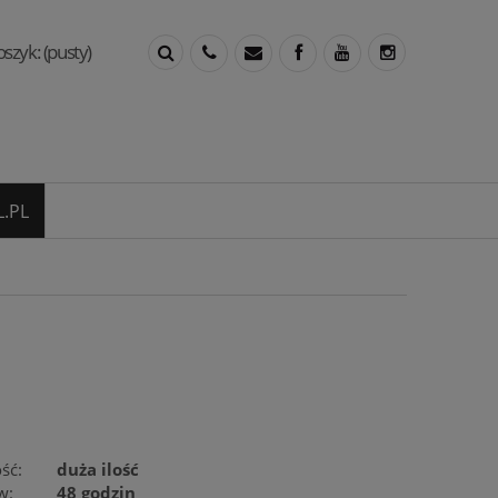
oszyk:
(pusty)
.PL
ść:
duża ilość
w:
48 godzin