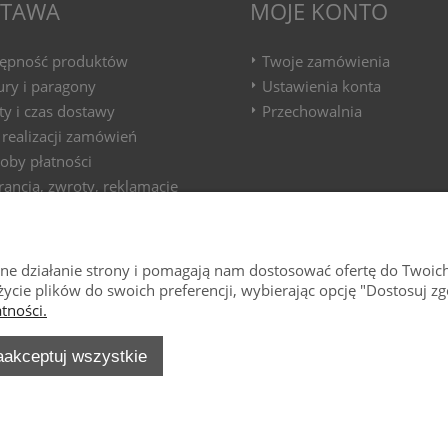
TAWA
MOJE KONTO
ępność produktów
Twoje zamówienia
ury i paragony
Ustawienia konta
ty i czas dostawy
Przechowalnia
 realizacji zamówień
oby płatności
ancja, zwroty, reklamacje
wne działanie strony i pomagają nam dostosować ofertę do Twoic
życie plików do swoich preferencji, wybierając opcję "Dostosuj zg
tności.
aakceptuj wszystkie