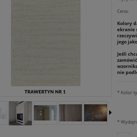
Cena:
Kolory d
ekranie 
rzeczywi
jego jako
Jeśli ch
zamówić 
wzornik
nie podl
*
Kolor t
*
Wydajno