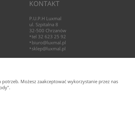
KONTAKT
P.U.P.H Luxmal
ul. Szpitalna 8
32-500 Chrzanów
tel 32 623 25 92
biuro@luxmal.pl
sklep@luxmal.pl
GODZINY OTWARCIA
pon.-pt.: 8.00 – 16:00
h potrzeb. Możesz zaakceptować wykorzystanie przez nas
ody".