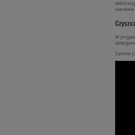
dekoracyj
warstwie 
Czyszc
W przypa
detergent
Zamów ju