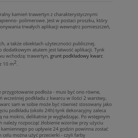
ralny kamień trawertyn z charakterystycznymi
pienno- polimerowe. Jest w postaci proszku, który
konywania trwałych aplikacji wewnątrz pomieszczeń,
, a także obiektach użyteczności publicznej.
o dodatkowym atutem jest łatwość aplikacji. Tynk
awu wchodzą: trawertyn,
grunt podkładowy kwarc
2
az 10 m
.
e przygotowanie podłoża - musi być ono równe,
ień wcześniej podkładu z kwarcu w ilości 2 warstwy,
 Kwarc sam w sobie może być również stosowany jako
ęciu podkładu (około 24h) tynk dekoracyjny zaleca
bą na mokro, delikatnie je wygładzając. Po wstępnym
h należy rozpocząć żłobienie wzorów przy użyciu
u kamiennego po upływie 24 godzin powinna zostać
lu można użyć przecierki - czyli farby