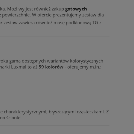
ka. Możliwy jest również zakup
gotowych
 powierzchnie. W ofercie prezentujemy zestaw dla
er
zestaw zawiera również masę podkładową TG z
zeroka gama dostępnych wariantów kolorystycznych
marki Luxmal to aż
59 kolorów
- oferujemy m.in.:
ę charakterystycznymi, błyszczącymi cząsteczkami. Z
a ścianie!