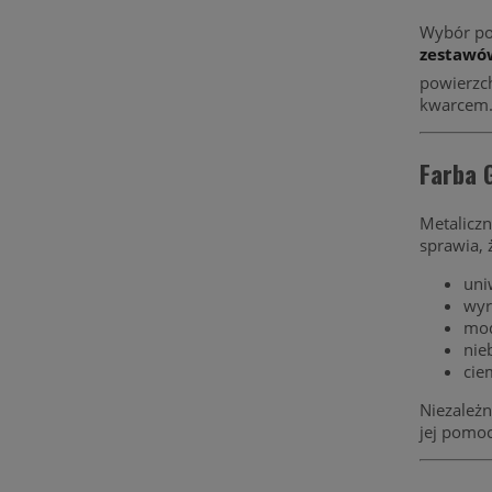
Wybór poj
zestawów
powierzc
kwarcem
Farba 
Metaliczn
sprawia, 
uni
wyr
mod
nie
cie
Niezależn
jej pomoc