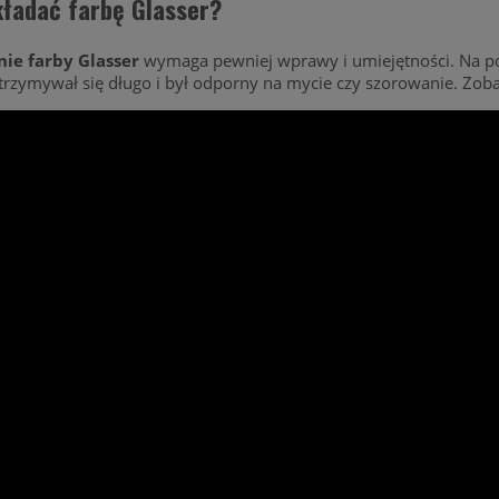
kładać farbę Glasser?
ie farby Glasser
wymaga pewniej wprawy i umiejętności. Na pon
trzymywał się długo i był odporny na mycie czy szorowanie. Zoba