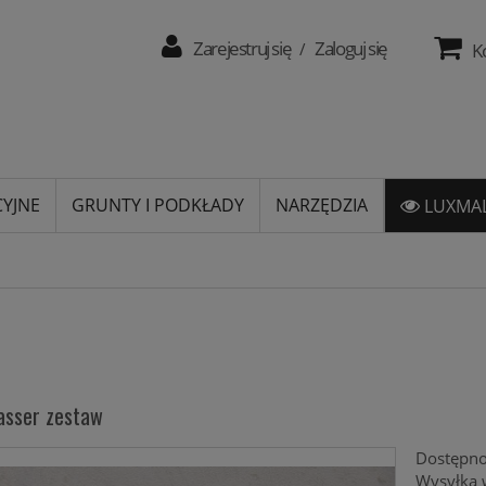
Zarejestruj się
Zaloguj się
/
K
CYJNE
GRUNTY I PODKŁADY
NARZĘDZIA
LUXMAL
asser zestaw
Dostępno
Wysyłka 