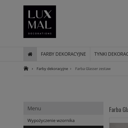
FARBY DEKORACYJNE
TYNKI DEKORA
›
›
Farby dekoracyjne
Farba Glasser zestaw
Menu
Farba Gl
Wypożyczenie wzornika