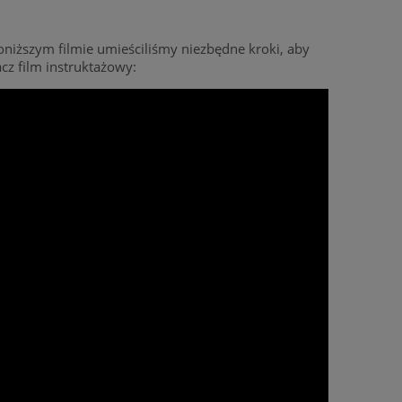
iższym filmie umieściliśmy niezbędne kroki, aby
cz film instruktażowy: