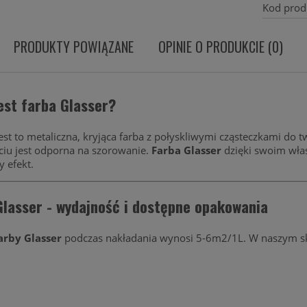
Kod prod
PRODUKTY POWIĄZANE
OPINIE O PRODUKCIE (0)
est farba Glasser?
est to metaliczna, kryjąca farba z połyskliwymi cząsteczkami do 
ciu jest odporna na szorowanie.
Farba Glasser
dzięki swoim właś
y efekt.
Glasser - wydajność i dostępne opakowania
arby Glasser
podczas nakładania wynosi 5-6m2/1L. W naszym skl