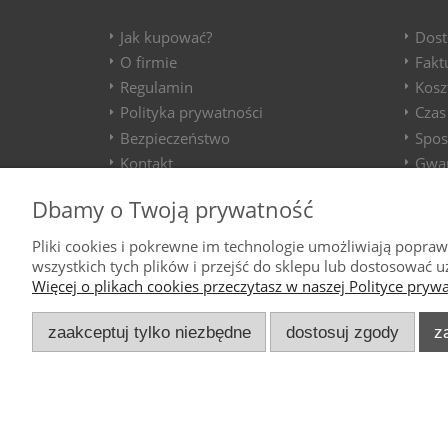
Jak kupować?
Dost
O firmie
Fakt
Regulamin
Kosz
Polityka prywatności
Czas
Bezpieczeństwo
Spos
Kontakt
Gwar
Dbamy o Twoją prywatność
Pliki cookies i pokrewne im technologie umożliwiają popra
wszystkich tych plików i przejść do sklepu lub dostosować u
Więcej o plikach cookies przeczytasz w naszej Polityce prywa
zaakceptuj tylko niezbędne
dostosuj zgody
z
Wszelkie Prawa Zastrzeżone 2025. Luxmal.
Ostatnia aktualizacja: 21.12.2025.