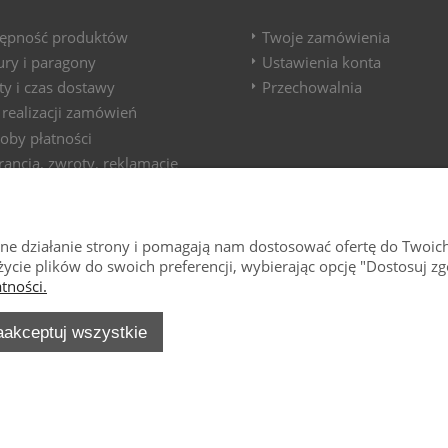
ępność produktów
Twoje zamówienia
ury i paragony
Ustawienia konta
ty i czas dostawy
Przechowalnia
 realizacji zamówień
oby płatności
ancja, zwroty, reklamacje
wne działanie strony i pomagają nam dostosować ofertę do Twoic
życie plików do swoich preferencji, wybierając opcję "Dostosuj zg
tności.
aakceptuj wszystkie