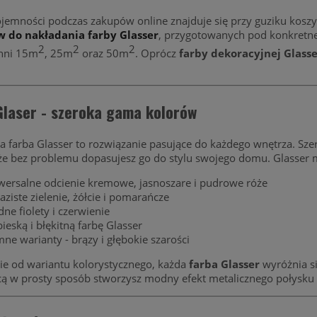
emności podczas zakupów online znajduje się przy guziku koszy
 do nakładania farby Glasser
, przygotowanych pod konkretne
2
2
2
hni 15m
, 25m
oraz 50m
. Oprócz
farby dekoracyjnej Glass
.
Glaser - szeroka gama kolorów
a farba Glasser to rozwiązanie pasujące do każdego wnętrza. S
że bez problemu dopasujesz go do stylu swojego domu. Glasser 
wersalne odcienie kremowe, jasnoszare i pudrowe róże
aziste zielenie, żółcie i pomarańcze
ne fiolety i czerwienie
bieską i błękitną farbę Glasser
mne warianty - brązy i głębokie szarości
ie od wariantu kolorystycznego, każda
farba Glasser
wyróżnia si
ą w prosty sposób stworzysz modny efekt metalicznego połysku n