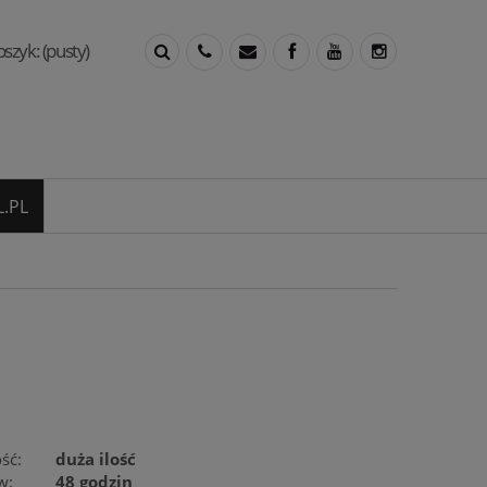
oszyk:
(pusty)
.PL
ść:
duża ilość
w:
48 godzin