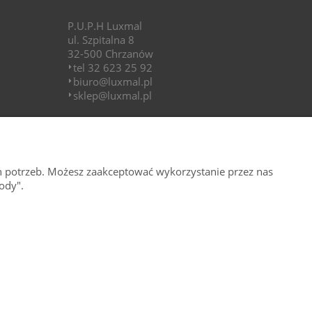
P.U.P.H Luxmal
ul. Szpitalna 8
32-500 Chrzanów
tel 32 623 25 92
biuro@luxmal.pl
sklep@luxmal.pl
GODZINY OTWARCIA
pon.-pt.: 8.00 – 16:00
h potrzeb. Możesz zaakceptować wykorzystanie przez nas
ody".