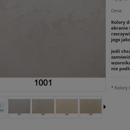
Cena:
Kolory d
ekranie 
rzeczywi
jego jako
Jeśli ch
zamówić 
wzornik
nie podl
*
Kolory 