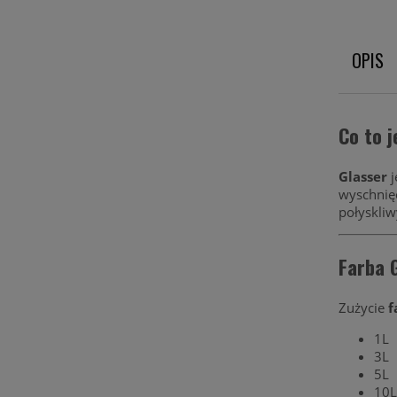
OPIS
Co to j
Glasser
j
wyschnię
połyskliw
Farba 
Zużycie
f
1L
3L
5L
10L