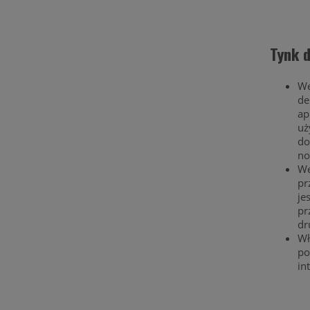
Tynk d
We
de
ap
uż
do
no
We
pr
je
pr
dr
Wł
po
in