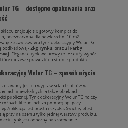
elur TG – dostępne opakowania oraz
ość
 sklepu znajduje się gotowy komplet do
ia, przeznaczony dla powierzchni 10 m2.
wany zestaw zawiera tynk dekoracyjny Welur TG
bę podkładową -
2kg Tynku, oraz 2l Farby
owej
. Elegancki tynk welurowy to też duży wybór
które możesz sprawdzić na stronie produktu.
ekoracyjny Welur TG – sposób użycia
stosowany jest do wypraw ścian i sufitów w
eniach mieszkalnych, a także obiektach
ści publicznej. Tynk dekoracyjny Welur TG należy
w różnych kierunkach za pomocą np. pacy
ej. Aplikacja jest prosta i szybka. Świetny efekt
się przy nałożeniu tylko jednej warstwy produktu.
ięciu tynk jest odporny na szorowanie.