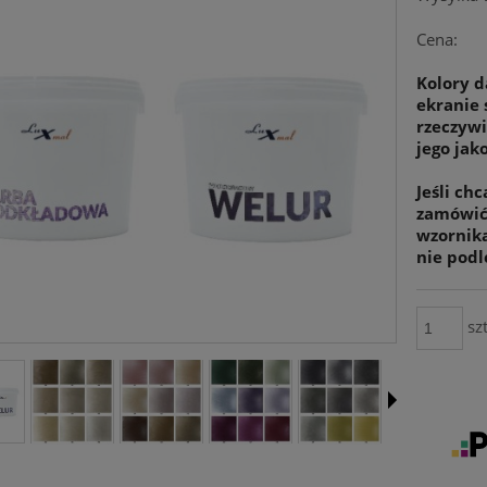
Cena:
Kolory d
ekranie 
rzeczywi
jego jako
Jeśli ch
zamówić 
wzornik
nie podl
szt