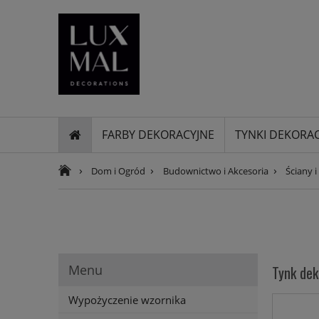
FARBY DEKORACYJNE
TYNKI DEKORA
›
›
›
Dom i Ogród
Budownictwo i Akcesoria
Ściany i
Menu
Tynk dek
Wypożyczenie wzornika