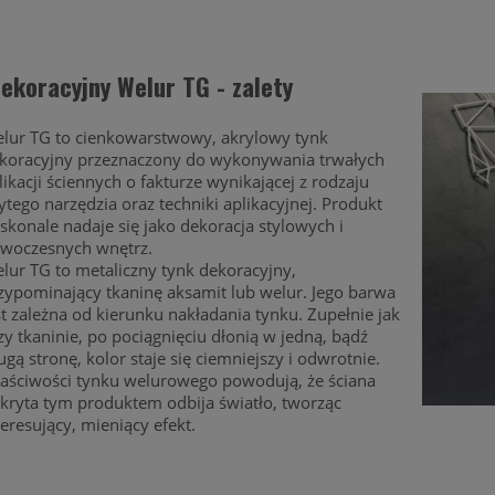
ekoracyjny Welur TG - zalety
lur TG to cienkowarstwowy, akrylowy tynk
koracyjny przeznaczony do wykonywania trwałych
likacji ściennych o fakturze wynikającej z rodzaju
ytego narzędzia oraz techniki aplikacyjnej. Produkt
skonale nadaje się jako dekoracja stylowych i
woczesnych wnętrz.
lur TG to metaliczny tynk dekoracyjny,
zypominający tkaninę aksamit lub welur. Jego barwa
st zależna od kierunku nakładania tynku. Zupełnie jak
zy tkaninie, po pociągnięciu dłonią w jedną, bądź
ugą stronę, kolor staje się ciemniejszy i odwrotnie.
aściwości tynku welurowego powodują, że ściana
kryta tym produktem odbija światło, tworząc
teresujący, mieniący efekt.