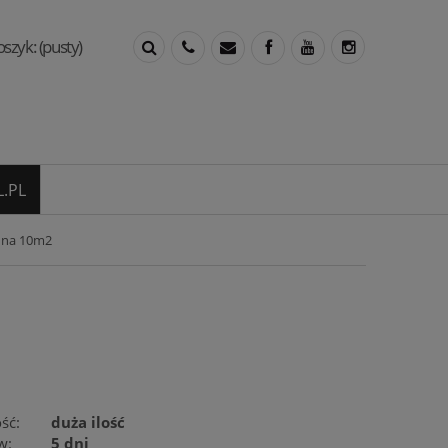
oszyk:
(pusty)
.PL
 na 10m2
ść:
duża ilość
w:
5 dni