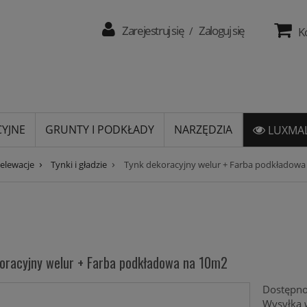
Zarejestruj się
Zaloguj się
/
K
CYJNE
GRUNTY I PODKŁADY
NARZĘDZIA
LUXMAL
›
›
 elewacje
Tynki i gładzie
Tynk dekoracyjny welur + Farba podkładowa
oracyjny welur + Farba podkładowa na 10m2
Dostępno
Wysyłka 