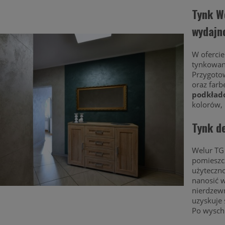
Tynk W
wydajn
W ofercie
tynkowan
Przygoto
oraz far
podkład
kolorów, 
Tynk d
Welur TG 
pomieszcz
użyteczno
nanosić 
nierdzewn
uzyskuje 
Po wyschn