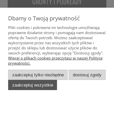
GRUNTY
I PODKŁADY
Dbamy o Twoją prywatność
POMOC
Pliki cookies i pokrewne im technologie umożliwiają
poprawne działanie strony i pomagają nam dostosować
DOSTAWA
ofertę do Twoich potrzeb. Możesz zaakceptować
wykorzystanie przez nas wszystkich tych plików i
przejść do sklepu lub dostosować użycie plików do
MOJE KONTO
swoich preferencji, wybierając opcję "Dostosuj zgody".
Więcej o plikach cookies przeczytasz w naszej Polityce
KONTAKT
prywatności.
zaakceptuj tylko niezbędne
dostosuj zgody
zaakceptuj wszystkie
Wszelkie Prawa Zastrzeżone 2025. Luxmal.
Ostatnia aktualizacja: 21.12.2025.
pokaż pełną wersję strony