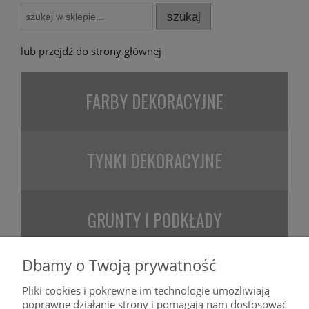
szukaj
lub przejdź do strony głównej
FARBY
DEKORACYJNE
TYNKI
DEKORACYJNE
GRUNTY
I PODKŁADY
Dbamy o Twoją prywatność
POMOC
Pliki cookies i pokrewne im technologie umożliwiają
poprawne działanie strony i pomagają nam dostosować